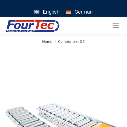
English
German
You are here:
Home
Component 02